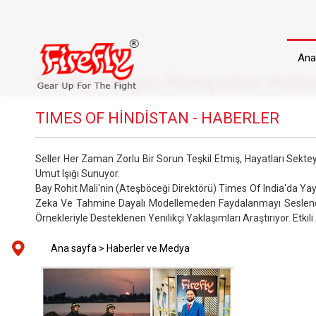
Ana
Firefly Yangın Pompaları Habe
TIMES OF HİNDİSTAN - HABERLER
Seller Her Zaman Zorlu Bir Sorun Teşkil Etmiş, Hayatları Sekte
Umut Işığı Sunuyor.
Bay Rohit Mali'nin (Ateşböceği Direktörü) Times Of India'da Yayı
Zeka Ve Tahmine Dayalı Modellemeden Faydalanmayı Seslendiri
Örnekleriyle Desteklenen Yenilikçi Yaklaşımları Araştırıyor. Etkili
Ana sayfa >
Haberler ve Medya