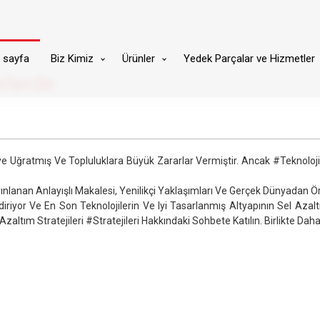
 sayfa
Biz Kimiz
Ürünler
Yedek Parçalar ve Hizmetler
rlerde
ye Uğratmış Ve Topluluklara Büyük Zararlar Vermiştir. Ancak #teknoloji 
nlanan Anlayışlı Makalesi, Yenilikçi Yaklaşımları Ve Gerçek Dünyadan Örne
yor Ve En Son Teknolojilerin Ve Iyi Tasarlanmış Altyapının Sel Azalt
 Azaltım Stratejileri #stratejileri Hakkındaki Sohbete Katılın. Birlikte Dah