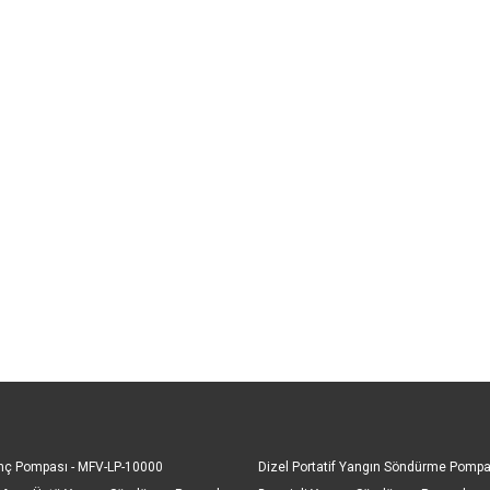
nç Pompası - MFV-LP-10000
Dizel Portatif Yangın Söndürme Pompa